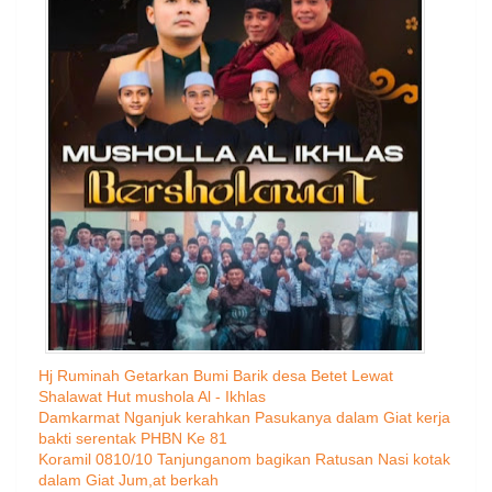
Hj Ruminah Getarkan Bumi Barik desa Betet Lewat
Shalawat Hut mushola Al - Ikhlas
Damkarmat Nganjuk kerahkan Pasukanya dalam Giat kerja
bakti serentak PHBN Ke 81
Koramil 0810/10 Tanjunganom bagikan Ratusan Nasi kotak
dalam Giat Jum,at berkah