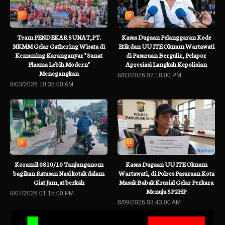
7
8
Team PENDEKAR SUNAT,PT.
Kasus Dugaan Pelanggaran Kode
NKMM Gelar Gathering Wisata di
Etik dan UU ITE Oknum Wartawati
Kemuning Karanganyar " Sunat
di Pasuruan Bergulir, Pelapor
Plasma Lebih Modern"
Apresiasi Langkah Kepolisian
Menegangkan
8/03/2026 02:18:00 PM
8/03/2026 10:35:00 AM
9
10
Koramil 0810/10 Tanjunganom
Kasus Dugaan UU ITE Oknum
bagikan Ratusan Nasi kotak dalam
Wartawati, di Polres Pasuruan Kota
Giat Jum,at berkah
Masuk Babak Krusial Gelar Perkara
Menuju SP2HP
8/07/2026 01:15:00 PM
8/09/2026 03:43:00 AM