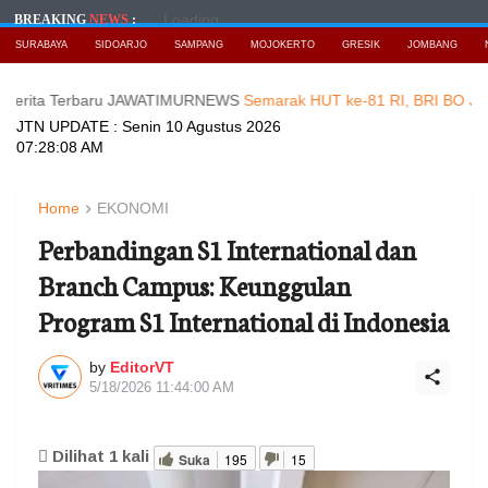
Loading...
BREAKING
NEWS
:
SURABAYA
SIDOARJO
SAMPANG
MOJOKERTO
GRESIK
JOMBANG
Terbaru JAWATIMURNEWS
Semarak HUT ke-81 RI, BRI BO Jatinegara H
JTN UPDATE :
Senin 10 Agustus 2026
07:28:10 AM
Home
EKONOMI
Perbandingan S1 International dan
Branch Campus: Keunggulan
Program S1 International di Indonesia
by
EditorVT
5/18/2026 11:44:00 AM
Dilihat
1
kali
Suka
195
15