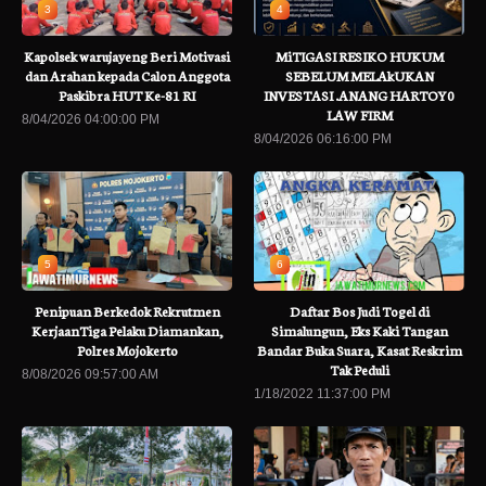
3
4
Kapolsek warujayeng Beri Motivasi
MiTIGASI RESIKO HUKUM
dan Arahan kepada Calon Anggota
SEBELUM MELAkUKAN
Paskibra HUT Ke-81 RI
INVESTASI .ANANG HARTOY0
LAW FIRM
8/04/2026 04:00:00 PM
8/04/2026 06:16:00 PM
5
6
Penipuan Berkedok Rekrutmen
Daftar Bos Judi Togel di
KerjaanTiga Pelaku Diamankan,
Simalungun, Eks Kaki Tangan
Polres Mojokerto
Bandar Buka Suara, Kasat Reskrim
Tak Peduli
8/08/2026 09:57:00 AM
1/18/2022 11:37:00 PM