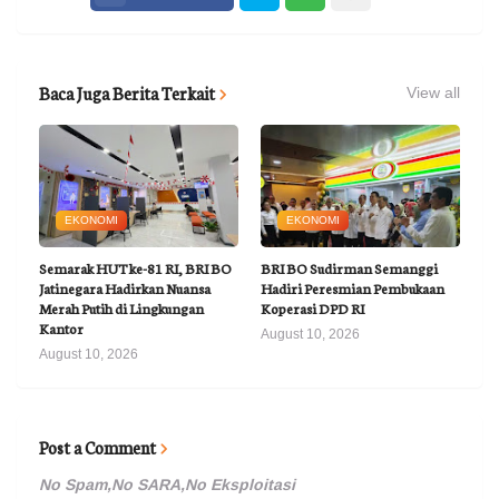
Baca Juga Berita Terkait
View all
EKONOMI
EKONOMI
Semarak HUT ke-81 RI, BRI BO
BRI BO Sudirman Semanggi
Jatinegara Hadirkan Nuansa
Hadiri Peresmian Pembukaan
Merah Putih di Lingkungan
Koperasi DPD RI
Kantor
August 10, 2026
August 10, 2026
Post a Comment
No Spam,No SARA,No Eksploitasi