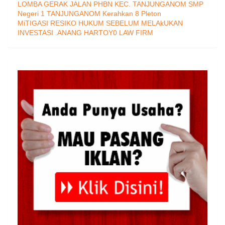
LOMBA GERAK JALAN PHBN KEC. TANJUNGANOM SMP
Negeri 1 TANJUNGANOM Kerahkan 8 Pleton
MiTIGASI RESIKO HUKUM SEBELUM MELAkUKAN
INVESTASI .ANANG HARTOY0 LAW FIRM