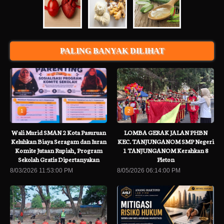
PALING BANYAK DILIHAT
1
2
Wali Murid SMAN 2 Kota Pasuruan
LOMBA GERAK JALAN PHBN
Keluhkan Biaya Seragam dan Iuran
KEC. TANJUNGANOM SMP Negeri
Komite Jutaan Rupiah, Program
1 TANJUNGANOM Kerahkan 8
Sekolah Gratis Dipertanyakan
Pleton
8/03/2026 11:53:00 PM
8/05/2026 06:14:00 PM