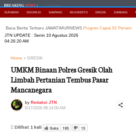
Loading...
BREAKING
NEWS
:
SURABAYA
SIDOARJO
SAMPANG
MOJOKERTO
GRESIK
JOMBANG
Berita Terbaru JAWATIMURNEWS
Progres Capai 92 Persen, Pembangu
JTN UPDATE :
Senin 10 Agustus 2026
04:26:21 AM
Home
GRESIK
UMKM Binaan Polres Gresik Olah
Limbah Pertanian Tembus Pasar
Mancanegara
by
Redaksi JTN
5/17/2026 08:14:00 AM
Dilihat
1
kali
Suka
195
15