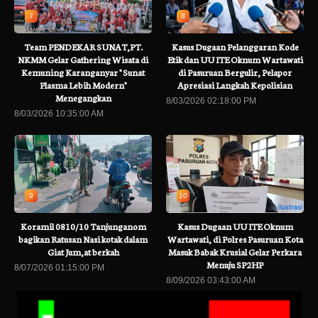
7
8
Team PENDEKAR SUNAT,PT.
Kasus Dugaan Pelanggaran Kode
NKMM Gelar Gathering Wisata di
Etik dan UU ITE Oknum Wartawati
Kemuning Karanganyar " Sunat
di Pasuruan Bergulir, Pelapor
Plasma Lebih Modern"
Apresiasi Langkah Kepolisian
Menegangkan
8/03/2026 02:18:00 PM
8/03/2026 10:35:00 AM
9
10
Koramil 0810/10 Tanjunganom
Kasus Dugaan UU ITE Oknum
bagikan Ratusan Nasi kotak dalam
Wartawati, di Polres Pasuruan Kota
Giat Jum,at berkah
Masuk Babak Krusial Gelar Perkara
Menuju SP2HP
8/07/2026 01:15:00 PM
8/09/2026 03:43:00 AM