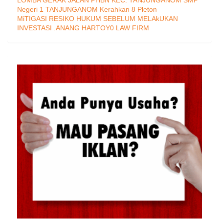
Negeri 1 TANJUNGANOM Kerahkan 8 Pleton
MiTIGASI RESIKO HUKUM SEBELUM MELAkUKAN
INVESTASI .ANANG HARTOY0 LAW FIRM