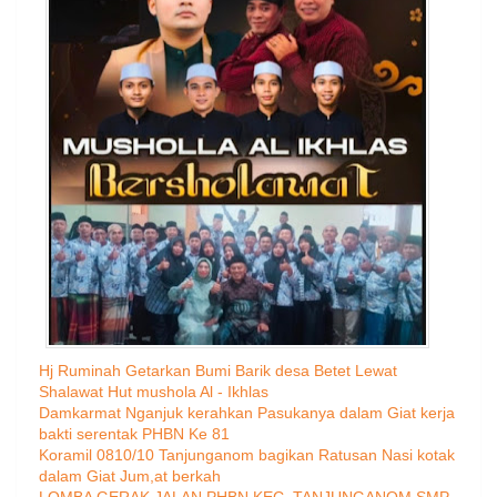
Hj Ruminah Getarkan Bumi Barik desa Betet Lewat
Shalawat Hut mushola Al - Ikhlas
Damkarmat Nganjuk kerahkan Pasukanya dalam Giat kerja
bakti serentak PHBN Ke 81
Koramil 0810/10 Tanjunganom bagikan Ratusan Nasi kotak
dalam Giat Jum,at berkah
LOMBA GERAK JALAN PHBN KEC. TANJUNGANOM SMP