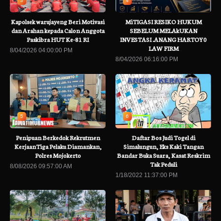
3
4
Kapolsek warujayeng Beri Motivasi
MiTIGASI RESIKO HUKUM
dan Arahan kepada Calon Anggota
SEBELUM MELAkUKAN
Paskibra HUT Ke-81 RI
INVESTASI .ANANG HARTOY0
LAW FIRM
8/04/2026 04:00:00 PM
8/04/2026 06:16:00 PM
5
6
Penipuan Berkedok Rekrutmen
Daftar Bos Judi Togel di
KerjaanTiga Pelaku Diamankan,
Simalungun, Eks Kaki Tangan
Polres Mojokerto
Bandar Buka Suara, Kasat Reskrim
Tak Peduli
8/08/2026 09:57:00 AM
1/18/2022 11:37:00 PM