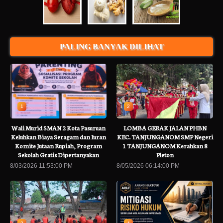
PALING BANYAK DILIHAT
1
2
Wali Murid SMAN 2 Kota Pasuruan
LOMBA GERAK JALAN PHBN
Keluhkan Biaya Seragam dan Iuran
KEC. TANJUNGANOM SMP Negeri
Komite Jutaan Rupiah, Program
1 TANJUNGANOM Kerahkan 8
Sekolah Gratis Dipertanyakan
Pleton
8/03/2026 11:53:00 PM
8/05/2026 06:14:00 PM