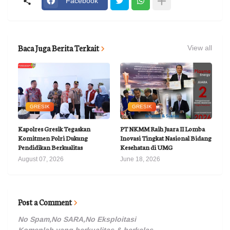
Facebook
Baca Juga Berita Terkait
View all
GRESIK
GRESIK
Kapolres Gresik Tegaskan
PT NKMM Raih Juara II Lomba
Komitmen Polri Dukung
Inovasi Tingkat Nasional Bidang
Pendidikan Berkualitas
Kesehatan di UMG
August 07, 2026
June 18, 2026
Post a Comment
No Spam,No SARA,No Eksploitasi
Komenlah yang berkualitas & berkelas