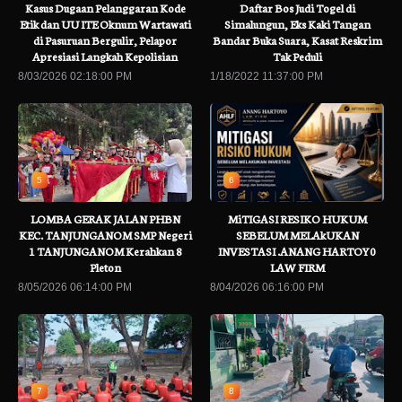
Kasus Dugaan Pelanggaran Kode
Daftar Bos Judi Togel di
Etik dan UU ITE Oknum Wartawati
Simalungun, Eks Kaki Tangan
di Pasuruan Bergulir, Pelapor
Bandar Buka Suara, Kasat Reskrim
Apresiasi Langkah Kepolisian
Tak Peduli
8/03/2026 02:18:00 PM
1/18/2022 11:37:00 PM
5
6
LOMBA GERAK JALAN PHBN
MiTIGASI RESIKO HUKUM
KEC. TANJUNGANOM SMP Negeri
SEBELUM MELAkUKAN
1 TANJUNGANOM Kerahkan 8
INVESTASI .ANANG HARTOY0
Pleton
LAW FIRM
8/05/2026 06:14:00 PM
8/04/2026 06:16:00 PM
7
8