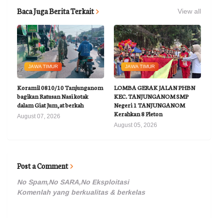
Baca Juga Berita Terkait
View all
JAWA TIMUR
JAWA TIMUR
Koramil 0810/10 Tanjunganom
LOMBA GERAK JALAN PHBN
bagikan Ratusan Nasi kotak
KEC. TANJUNGANOM SMP
dalam Giat Jum,at berkah
Negeri 1 TANJUNGANOM
Kerahkan 8 Pleton
August 07, 2026
August 05, 2026
Post a Comment
No Spam,No SARA,No Eksploitasi
Komenlah yang berkualitas & berkelas