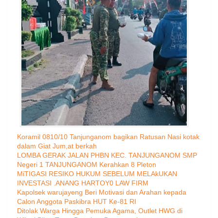
Koramil 0810/10 Tanjunganom bagikan Ratusan Nasi kotak
dalam Giat Jum,at berkah
LOMBA GERAK JALAN PHBN KEC. TANJUNGANOM SMP
Negeri 1 TANJUNGANOM Kerahkan 8 Pleton
MiTIGASI RESIKO HUKUM SEBELUM MELAkUKAN
INVESTASI .ANANG HARTOY0 LAW FIRM
Kapolsek warujayeng Beri Motivasi dan Arahan kepada
Calon Anggota Paskibra HUT Ke-81 RI
Ditolak Warga Hingga Pemuka Agama, Outlet HWG di