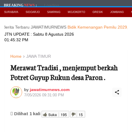
Loading...
BREAKING
NEWS
:
SURABAYA
SIDOARJO
SAMPANG
MOJOKERTO
GRESIK
JOMBANG
 Terbaru JAWATIMURNEWS
Bidik Kemenangan Pemilu 2029, DPD Nasde
JTN UPDATE :
Sabtu 8 Agustus 2026
01:45:34 PM
Home
JAWA TIMUR
Merawat Tradisi , menjemput berkah
Potret Guyup Rukun desa Paron .
by
jawatimurnews.com
7/05/2026 09:31:00 PM
Dilihat
1
kali
Suka
195
15