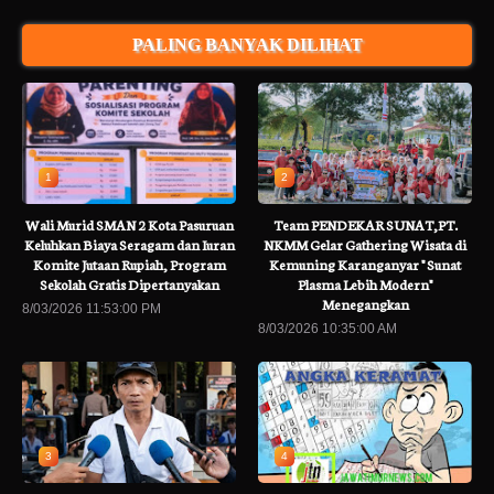
PALING BANYAK DILIHAT
1
2
Wali Murid SMAN 2 Kota Pasuruan
Team PENDEKAR SUNAT,PT.
Keluhkan Biaya Seragam dan Iuran
NKMM Gelar Gathering Wisata di
Komite Jutaan Rupiah, Program
Kemuning Karanganyar " Sunat
Sekolah Gratis Dipertanyakan
Plasma Lebih Modern"
Menegangkan
8/03/2026 11:53:00 PM
8/03/2026 10:35:00 AM
3
4