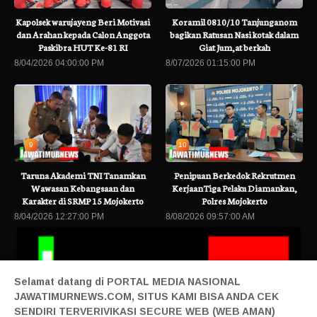
Kapolsek warujayeng Beri Motivasi
Koramil 0810/10 Tanjunganom
dan Arahan kepada Calon Anggota
bagikan Ratusan Nasi kotak dalam
Paskibra HUT Ke-81 RI
Giat Jum,at berkah
8/04/2026 04:00:00 PM
8/07/2026 01:15:00 PM
9
10
Taruna Akademi TNI Tanamkan
Penipuan Berkedok Rekrutmen
Wawasan Kebangsaan dan
KerjaanTiga Pelaku Diamankan,
Karakter di SRMP 15 Mojokerto
Polres Mojokerto
8/04/2026 12:27:00 PM
8/08/2026 09:57:00 AM
Selamat datang di PORTAL MEDIA NASIONAL
JAWATIMURNEWS.COM, SITUS KAMI BISA ANDA CEK
SENDIRI TERVERIVIKASI SECURE WEB (WEB AMAN)