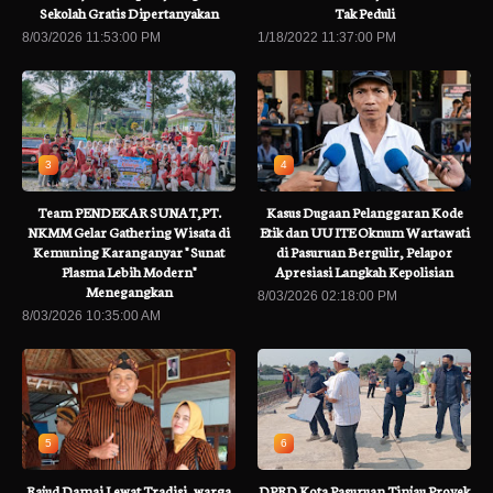
Sekolah Gratis Dipertanyakan
Tak Peduli
8/03/2026 11:53:00 PM
1/18/2022 11:37:00 PM
3
4
Team PENDEKAR SUNAT,PT.
Kasus Dugaan Pelanggaran Kode
NKMM Gelar Gathering Wisata di
Etik dan UU ITE Oknum Wartawati
Kemuning Karanganyar " Sunat
di Pasuruan Bergulir, Pelapor
Plasma Lebih Modern"
Apresiasi Langkah Kepolisian
Menegangkan
8/03/2026 02:18:00 PM
8/03/2026 10:35:00 AM
5
6
Rajud Damai Lewat Tradisi..warga
DPRD Kota Pasuruan Tinjau Proyek