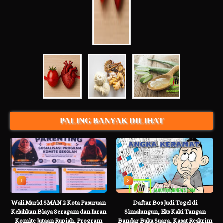
PALING BANYAK DILIHAT
1
2
Wali Murid SMAN 2 Kota Pasuruan
Daftar Bos Judi Togel di
Keluhkan Biaya Seragam dan Iuran
Simalungun, Eks Kaki Tangan
Komite Jutaan Rupiah, Program
Bandar Buka Suara, Kasat Reskrim