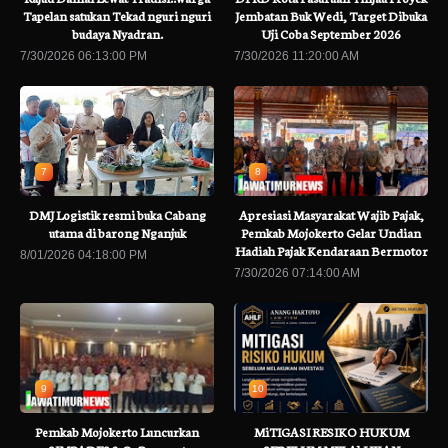
Tapelan satukan Tekad nguri nguri
Jembatan Buk Wedi, Target Dibuka
budaya Nyadran.
Uji Coba September 2026
7/30/2026 06:13:00 PM
7/30/2026 11:20:00 AM
7
8
DMJ Logistik resmi buka Cabang
Apresiasi Masyarakat Wajib Pajak,
utama di barong Nganjuk
Pemkab Mojokerto Gelar Undian
Hadiah Pajak Kendaraan Bermotor
8/01/2026 04:18:00 PM
7/30/2026 07:14:00 AM
9
10
Pemkab Mojokerto Luncurkan
MiTIGASI RESIKO HUKUM