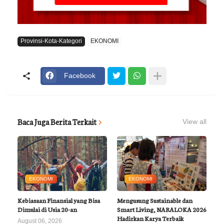
Provinsi-Kota-Kategori
EKONOMI
Facebook
Baca Juga Berita Terkait
View all
EKONOMI
EKONOMI
Kebiasaan Finansial yang Bisa
Mengusung Sustainable dan
Dimulai di Usia 20-an
Smart Living, NARALOKA 2026
Hadirkan Karya Terbaik
August 06, 2026