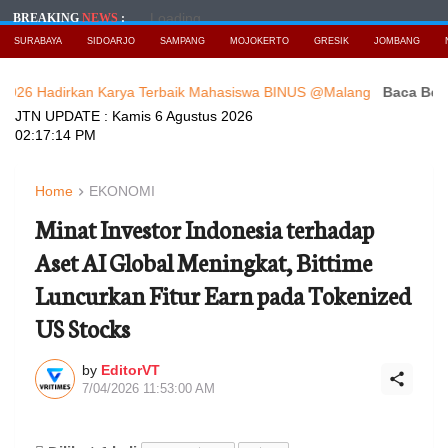
Loading...
BREAKING
NEWS
:
SURABAYA
SIDOARJO
SAMPANG
MOJOKERTO
GRESIK
JOMBANG
irkan Karya Terbaik Mahasiswa BINUS @Malang
Baca Berita Terb
JTN UPDATE :
Kamis 6 Agustus 2026
02:17:16 PM
Home
EKONOMI
Minat Investor Indonesia terhadap
Aset AI Global Meningkat, Bittime
Luncurkan Fitur Earn pada Tokenized
US Stocks
by
EditorVT
7/04/2026 11:53:00 AM