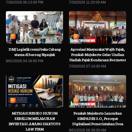
7/30/2026 06:13:00 PM
7/30/2026 11:20:00 AM
7
8
DMJ Logistik resmi buka Cabang
Apresiasi Masyarakat Wajib Pajak,
utama di barong Nganjuk
Pemkab Mojokerto Gelar Undian
Hadiah Pajak Kendaraan Bermotor
8/01/2026 04:18:00 PM
7/30/2026 07:14:00 AM
9
10
MiTIGASI RESIKO HUKUM
Pemkab Mojokerto Luncurkan
SEBELUM MELAkUKAN
SIMPADES 3.O, Percepat
INVESTASI .ANANG HARTOY0
Digitalisasi Pemerintahan Desa
LAW FIRM
8/01/2026 08:38:00 AM