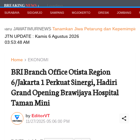
Loading...
BREAKING
NEWS
:
SURABAYA
SIDOARJO
SAMPANG
MOJOKERTO
GRESIK
JOMBANG
 JAWATIMURNEWS
Tanamkan Jiwa Petarung dan Kepemimpinan, Danjen A
JTN UPDATE :
Kamis 6 Agustus 2026
03:53:50 AM
Home
EKONOMI
BRI Branch Office Otista Region
6/Jakarta 1 Perkuat Sinergi, Hadiri
Grand Opening Brawijaya Hospital
Taman Mini
by
EditorVT
11/27/2025 05:06:00 PM