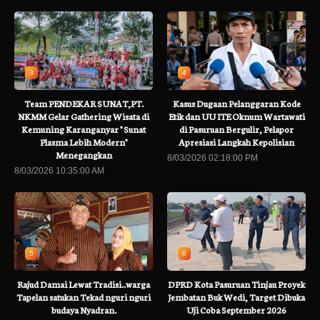
3
4
Team PENDEKAR SUNAT,PT.
Kasus Dugaan Pelanggaran Kode
NKMM Gelar Gathering Wisata di
Etik dan UU ITE Oknum Wartawati
Kemuning Karanganyar " Sunat
di Pasuruan Bergulir, Pelapor
Plasma Lebih Modern"
Apresiasi Langkah Kepolisian
Menegangkan
8/03/2026 02:18:00 PM
8/03/2026 10:35:00 AM
5
6
Rajud Damai Lewat Tradisi..warga
DPRD Kota Pasuruan Tinjau Proyek
Tapelan satukan Tekad nguri nguri
Jembatan Buk Wedi, Target Dibuka
budaya Nyadran.
Uji Coba September 2026