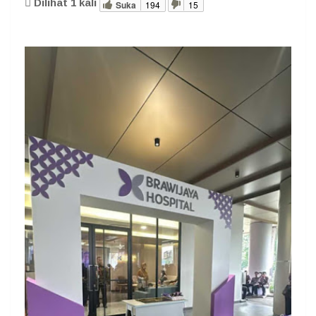
Dilihat
1
kali
Suka
194
15