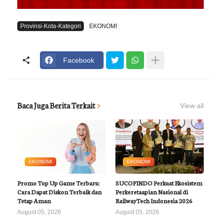
Provinsi-Kota-Kategori
EKONOMI
Facebook
Baca Juga Berita Terkait
View all
EKONOMI
EKONOMI
Promo Top Up Game Terbaru:
SUCOFINDO Perkuat Ekosistem
Cara Dapat Diskon Terbaik dan
Perkeretaapian Nasional di
Tetap Aman
RailwayTech Indonesia 2026
August 05, 2026
August 05, 2026