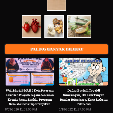
PALING BANYAK DILIHAT
1
2
Wali Murid SMAN 2 Kota Pasuruan
Daftar Bos Judi Togel di
Keluhkan Biaya Seragam dan Iuran
Simalungun, Eks Kaki Tangan
Komite Jutaan Rupiah, Program
Bandar Buka Suara, Kasat Reskrim
Sekolah Gratis Dipertanyakan
Tak Peduli
8/03/2026 11:53:00 PM
1/18/2022 11:37:00 PM