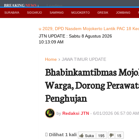
Loading...
BREAKING
NEWS
:
SURABAYA
SIDOARJO
SAMPANG
MOJOKERTO
GRESIK
JOMBANG
gan Pemilu 2029, DPD Nasdem Mojokerto Lantik PAC 18 Kecamatan
JTN UPDATE :
Sabtu 8 Agustus 2026
10:13:11 AM
Home
JAWA TIMUR UPDATE
Bhabinkamtibmas Mojol
Warga, Dorong Perawa
Penghujan
by
Redaksi JTN
-
6/01/2026 06:57:00 AM
Dilihat
1
kali
Suka
195
15