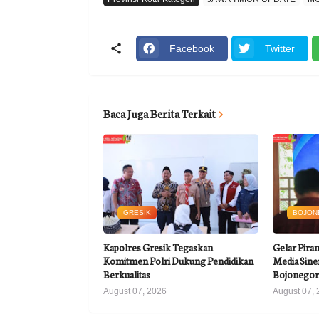
Facebook
Twitter
Baca Juga Berita Terkait
GRESIK
BOJON
Kapolres Gresik Tegaskan
Gelar Pira
Komitmen Polri Dukung Pendidikan
Media Siner
Berkualitas
Bojonego
August 07, 2026
August 07, 