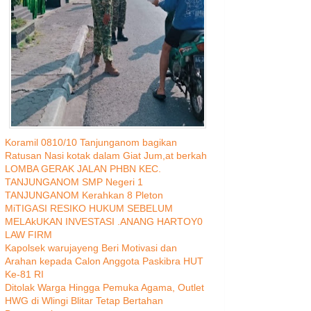
Koramil 0810/10 Tanjunganom bagikan
Ratusan Nasi kotak dalam Giat Jum,at berkah
LOMBA GERAK JALAN PHBN KEC.
TANJUNGANOM SMP Negeri 1
TANJUNGANOM Kerahkan 8 Pleton
MiTIGASI RESIKO HUKUM SEBELUM
MELAkUKAN INVESTASI .ANANG HARTOY0
LAW FIRM
Kapolsek warujayeng Beri Motivasi dan
Arahan kepada Calon Anggota Paskibra HUT
Ke-81 RI
Ditolak Warga Hingga Pemuka Agama, Outlet
HWG di Wlingi Blitar Tetap Bertahan