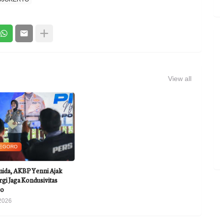
View all
EGORO
mida, AKBP Yenni Ajak
gi Jaga Kondusivitas
ro
2026