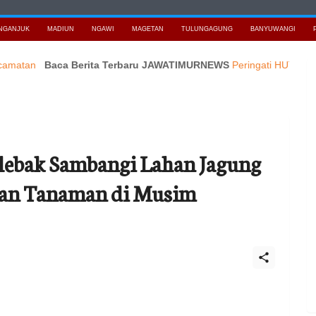
NGANJUK
MADIUN
NGAWI
MAGETAN
TULUNGAGUNG
BANYUWANGI
Baca Berita Terbaru JAWATIMURNEWS
Peringati HUT RI ke 81,PMB
ebak Sambangi Lahan Jagung
tan Tanaman di Musim