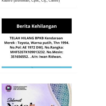
Kabiro (Boniman, Cpw., Cij., Cahnr)